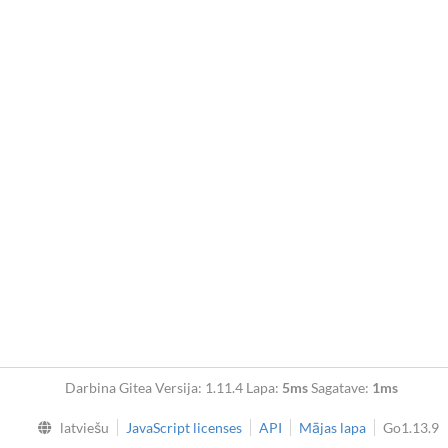
Darbina Gitea Versija: 1.11.4 Lapa:
5ms
Sagatave:
1ms
latviešu
JavaScript licenses
API
Mājas lapa
Go1.13.9