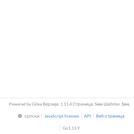
Powered by Gitea Верзија: 1.11.4 Страница:
5ms
Шаблон:
1ms
српски
JavaScript licenses
API
Веб-страница
Go1.13.9