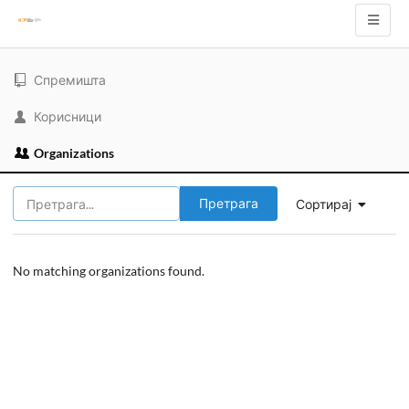
Спремишта
Корисници
Organizations
Претрага
Сортирај
No matching organizations found.